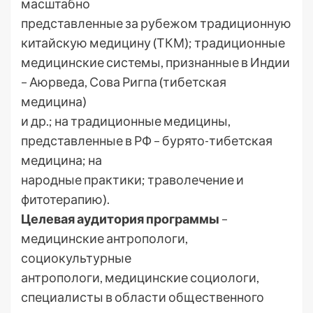
масштабно
представленные за рубежом традиционную
китайскую медицину (ТКМ); традиционные
медицинские системы, признанные в Индии
– Аюрведа, Сова Ригпа (тибетская
медицина)
и др.; на традиционные медицины,
представленные в РФ – бурято-тибетская
медицина; на
народные практики; траволечение и
фитотерапию).
Целевая аудитория программы
–
медицинские антропологи,
социокультурные
антропологи, медицинские социологи,
специалисты в области общественного