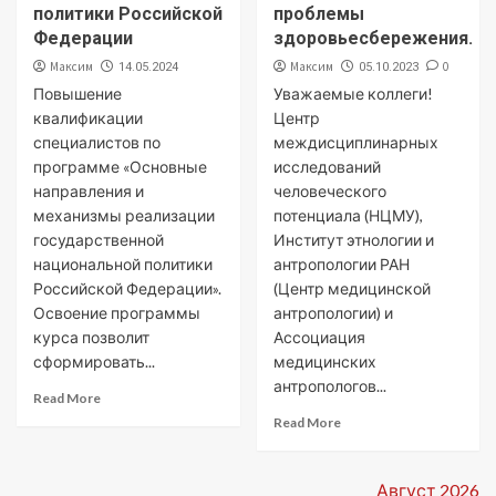
политики Российской
проблемы
Федерации
здоровьесбережения.
Максим
Максим
0
14.05.2024
05.10.2023
Повышение
Уважаемые коллеги!
квалификации
Центр
специалистов по
междисциплинарных
программе «Основные
исследований
направления и
человеческого
механизмы реализации
потенциала (НЦМУ),
государственной
Институт этнологии и
национальной политики
антропологии РАН
Российской Федерации».
(Центр медицинской
Освоение программы
антропологии) и
курса позволит
Ассоциация
сформировать...
медицинских
антропологов...
Read More
Read More
Август 2026