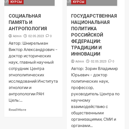
КУРСЫ
КУРСЫ
СОЦИАЛЬНАЯ
ГОСУДАРСТВЕННАЯ
ПАМЯТЬ И
НАЦИОНАЛЬНАЯ
АНТРОПОЛОГИЯ
ПОЛИТИКА
РОССИЙСКОЙ
Admin
0
02.05.2023
ФЕДЕРАЦИИ:
Автор: Шнирельман
ТРАДИЦИИ И
Виктор Александрович –
ИННОВАЦИИ
доктор исторических
Admin
0
наук, главный научный
02.05.2023
сотрудник Центра
Автор: Зорин Владимир
этнополитических
Юрьевич – доктор
исследований Института
политических наук,
этнологии и
профессор,
антропологии РАН
руководитель Центра по
Цель:...
научному
взаимодействию с
Read More
общественными
организациями, СМИ и
органами...